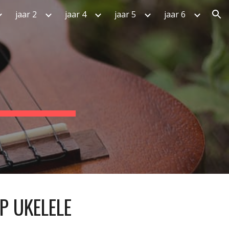
jaar 2
jaar 4
jaar 5
jaar 6
ion
P UKELELE