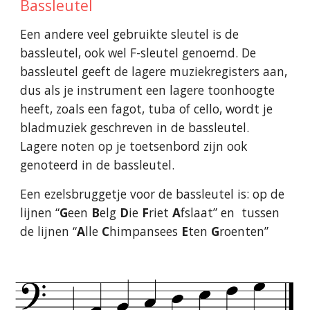
Bassleutel
Een andere veel gebruikte sleutel is de
bassleutel, ook wel F-sleutel genoemd. De
bassleutel geeft de lagere muziekregisters aan,
dus als je instrument een lagere toonhoogte
heeft, zoals een fagot, tuba of cello, wordt je
bladmuziek geschreven in de bassleutel.
Lagere noten op je toetsenbord zijn ook
genoteerd in de bassleutel.
Een ezelsbruggetje voor de bassleutel is: op de
lijnen “
G
een
B
elg
D
ie
F
riet
A
fslaat” en tussen
de lijnen “
A
lle
C
himpansees
E
ten
G
roenten”