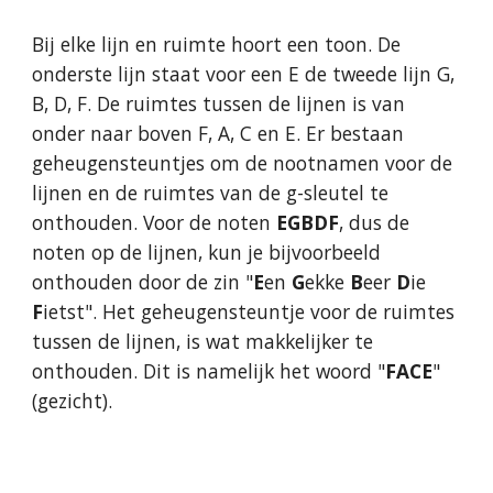
Bij elke lijn en ruimte hoort een toon. De
onderste lijn staat voor een E de tweede lijn G,
B, D, F. De ruimtes tussen de lijnen is van
onder naar boven F, A, C en E. Er bestaan
geheugensteuntjes om de nootnamen voor de
lijnen en de ruimtes van de g-sleutel te
onthouden. Voor de noten
EGBDF
, dus de
noten op de lijnen, kun je bijvoorbeeld
onthouden door de zin "
E
en
G
ekke
B
eer
D
ie
F
ietst". Het geheugensteuntje voor de ruimtes
tussen de lijnen, is wat makkelijker te
onthouden. Dit is namelijk het woord "
FACE
"
(gezicht).