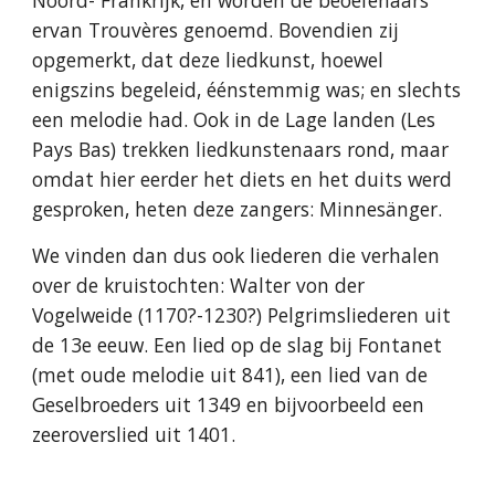
Noord- Frankrijk, en worden de beoefenaars
ervan Trouvères genoemd. Bovendien zij
opgemerkt, dat deze liedkunst, hoewel
enigszins begeleid, éénstemmig was; en slechts
een melodie had. Ook in de Lage landen (Les
Pays Bas) trekken liedkunstenaars rond, maar
omdat hier eerder het diets en het duits werd
gesproken, heten deze zangers: Minnesänger.
We vinden dan dus ook liederen die verhalen
over de kruistochten: Walter von der
Vogelweide (1170?-1230?) Pelgrimsliederen uit
de 13e eeuw. Een lied op de slag bij Fontanet
(met oude melodie uit 841), een lied van de
Geselbroeders uit 1349 en bijvoorbeeld een
zeeroverslied uit 1401.