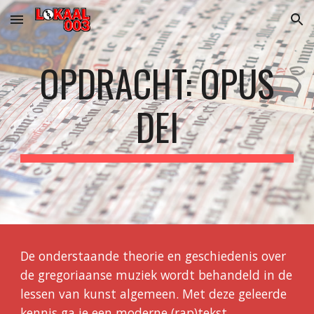
Skip to main content
Skip to navigation
OPDRACHT: OPUS
DEI
De onderstaande theorie en geschiedenis over
de gregoriaanse muziek wordt behandeld in de
lessen van kunst algemeen. Met deze geleerde
kennis ga je een moderne (rap)tekst